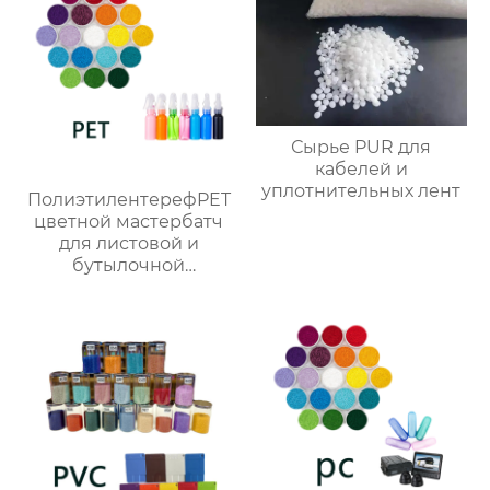
Сырье PUR для
кабелей и
уплотнительных лент
ПолиэтилентерефPET
цветной мастербатч
для листовой и
бутылочной
продукции
индивидуального
цвета