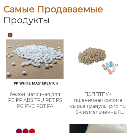
Самые Продаваемые
Продукты
белой маточная для
ПЭППТПУ+
PE PP ABS TPU PET PS
пшеничная солома
PC PVC PBT PA
сырье гранулы рис hu
SK измельченный
кокос зерновые
волокна древесное