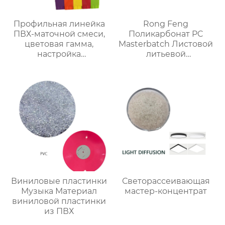
Профильная линейка
Rong Feng
ПВХ-маточной смеси,
Поликарбонат PC
цветовая гамма,
Masterbatch Листовой
настройка
литьевой
мастербатча
экструзионный
мастербэтч
Виниловые пластинки
Светорассеивающая
Музыка Материал
мастер-концентрат
виниловой пластинки
из ПВХ