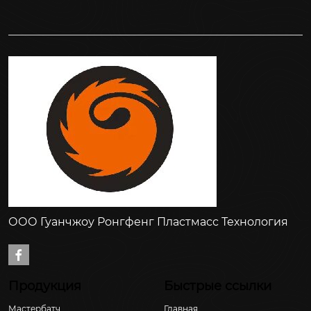
ООО Гуанчжоу Ронгфенг Пластмасс Технология

Продукция
Быстрые ссылки
Мастербатч
Главная