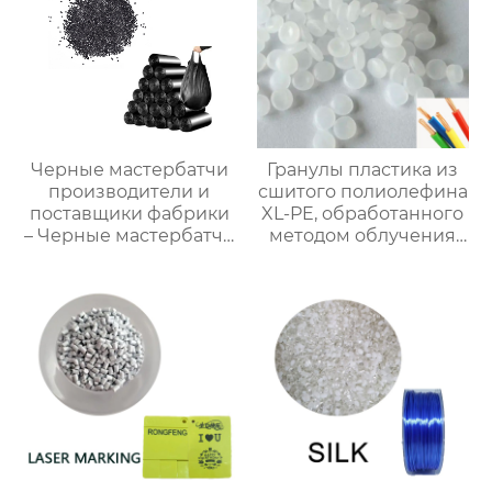
Черные мастербатчи
Гранулы пластика из
производители и
сшитого полиолефина
поставщики фабрики
XL-PE, обработанного
– Черные мастербатчи
методом облучения
на продажу
при температуре
150°C