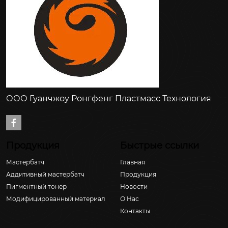
ООО Гуанчжоу Ронгфенг Пластмасс Технология

Продукция
Быстрые ссылки
Мастербатч
Главная
Аддитивный мастербатч
Продукция
Пигментный тонер
Новости
Модифицированный материал
О Hас
Контакты