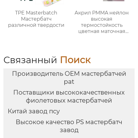
TPE Masterbatch
Акрил PMMA нейлон
Мастербатч
высокая
различной твердости
термостойкость
цветная маточная
смесь хорошая
окраска
Связанный
Поиск
Производитель OEM мастербатчей
pat
Поставщики высококачественных
фиолетовых мастербатчей
Китай завод псу
Высокое качество PS мастербатч
завод