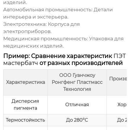
изделий.
Автомобильная промышленность:
Детали
интерьера и экстерьера.
Электротехника:
Корпуса для
электроприборов.
Медицинская промышленность:
Упаковка для
медицинских изделий.
Пример: Сравнение характеристик
ПЭТ
мастербатч
от разных производителей
ООО Гуанчжоу
Произво
Характеристика
Ронгфенг Пластмасс
A
Технология
Дисперсия
Отличная
Хоро
пигмента
Термостойкость
До 280°C
До 2