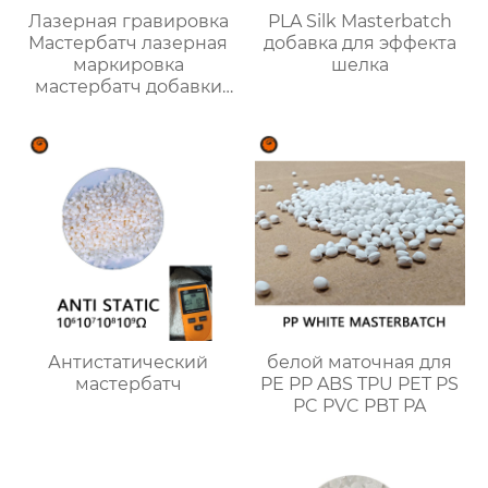
Лазерная гравировка
PLA Silk Masterbatch
Мастербатч лазерная
добавка для эффекта
маркировка
шелка
мастербатч добавки
для ПЭ ПП АБС ТПУ ПС
ПК
Антистатический
белой маточная для
мастербатч
PE PP ABS TPU PET PS
PC PVC PBT PA