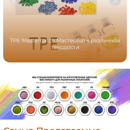
TPE Masterbatch Мастербатч различной
твердости