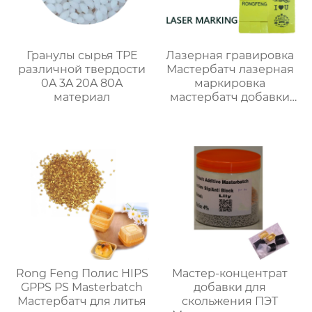
Гранулы сырья TPE
Лазерная гравировка
различной твердости
Мастербатч лазерная
0A 3A 20A 80A
маркировка
материал
мастербатч добавки
для ПЭ ПП АБС ТПУ ПС
ПК
Rong Feng Полис HIPS
Мастер-концентрат
GPPS PS Masterbatch
добавки для
Мастербатч для литья
скольжения ПЭТ