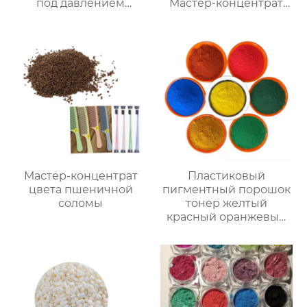
под давлением
Мастер-концентрат
экструзионных листов
антиблока ПЭТ
Мастер-концентрат
Пластиковый
цвета пшеничной
пигментный порошок
соломы
тонер желтый
красный оранжевый
зеленый фиолетовый
синий коричневый
цвет