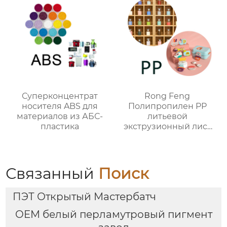
Суперконцентрат
Rong Feng
носителя ABS для
Полипропилен PP
материалов из АБС-
литьевой
пластика
экструзионный лист
мастербатч
индивидуальный цвет
Связанный
Поиск
ПЭТ Открытый Мастербатч
OEM белый перламутровый пигмент