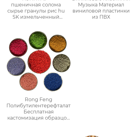
пшеничная солома
Музыка Материал
сырье гранулы рис hu
виниловой пластинки
SK измельченный
из ПВХ
кокос зерновые
волокна древесное
Rong Feng
Полибутилентерефталат
Бесплатная
кастомизация образцов
мастербатча PBT