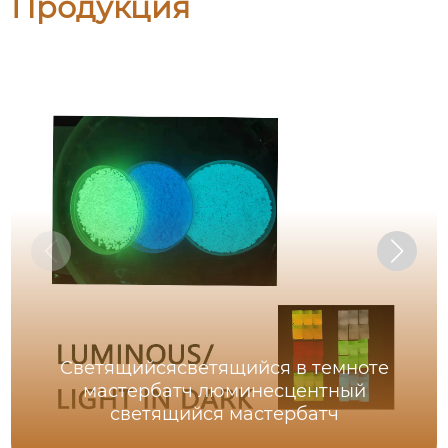
Продукция
Светящийсясветящийся в темноте
мастербатч люминесцентный
светящийся мастербатч