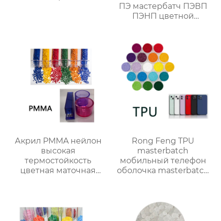
ПЭ мастербатч ПЭВП
ПЭНП цветной
мастербатч
Акрил PMMA нейлон
Rong Feng TPU
высокая
masterbatch
термостойкость
мобильный телефон
цветная маточная
оболочка masterbatch
смесь хорошая
цвет настройки
окраска