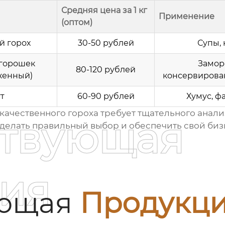
Средняя цена за 1 кг
Применение
(оптом)
 горох
30-50 рублей
Супы,
горошек
Замор
80-120 рублей
женный)
консервирова
т
60-90 рублей
Хумус, ф
качественного гороха
требует тщательного анализ
ствующая
сделать правильный выбор и обеспечить свой би
ия
ующая
Продукц