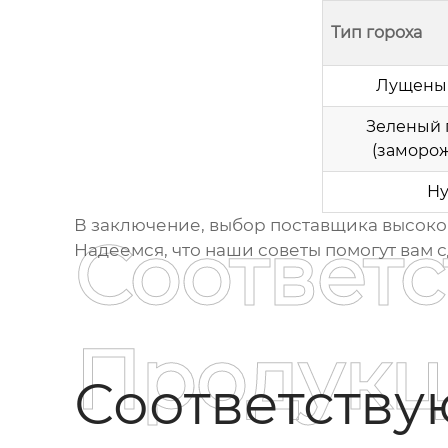
Тип гороха
Лущеный
Зеленый 
(заморо
Ну
В заключение, выбор
поставщика высоко
Соответ
Надеемся, что наши советы помогут вам 
Продукц
Соответств