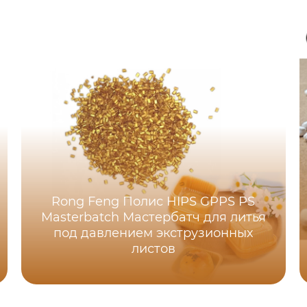
Rong Feng Полис HIPS GPPS PS
Masterbatch Мастербатч для литья
под давлением экструзионных
листов