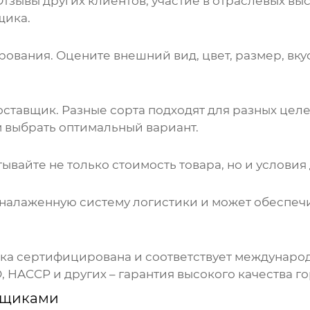
тзывы других клиентов, участие в отраслевых вы
щика
.
вания. Оцените внешний вид, цвет, размер, вкус 
оставщик
. Разные сорта подходят для разных целе
 выбрать оптимальный вариант.
итывайте не только стоимость товара, но и услови
налаженную систему логистики и может обеспечи
ка
сертифицирована и соответствует международ
 HACCP и других – гарантия высокого качества го
вщиками