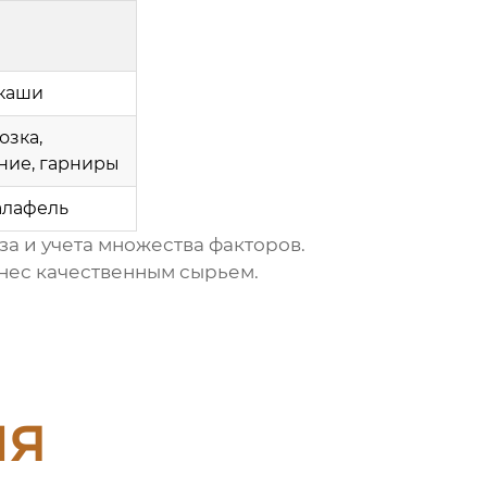
 каши
озка,
ние, гарниры
алафель
а и учета множества факторов.
знес качественным сырьем.
ия