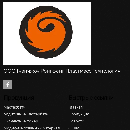
ООО Гуанчжоу Ронгфенг Пластмасс Технология

Продукция
Быстрые ссылки
Мастербатч
Главная
Аддитивный мастербатч
Продукция
Пигментный тонер
Новости
Модифицированный материал
О Hас