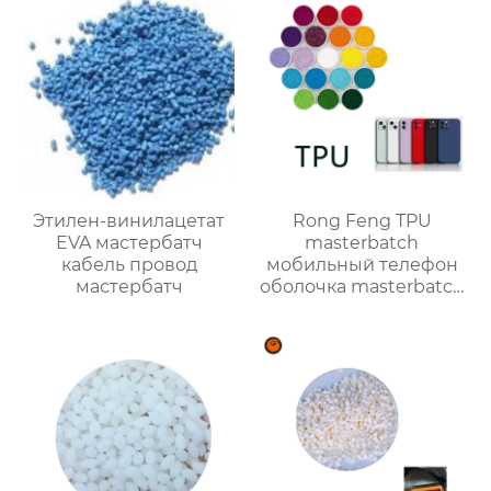
Этилен-винилацетат
Rong Feng TPU
EVA мастербатч
masterbatch
кабель провод
мобильный телефон
мастербатч
оболочка masterbatch
цвет настройки