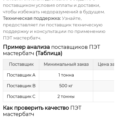
поставщиком условия оплаты и доставки,
чтобы избежать недоразумений в будущем.
Техническая поддержка:
Узнайте,
предоставляет ли поставщик техническую
поддержку и консультации по применению
ПЭТ мастербатч
.
Пример анализа
поставщиков ПЭТ
мастербатч
(Таблица)
Поставщик
Минимальный заказ
Цена за 
Поставщик A
1 тонна
Поставщик B
500 кг
Поставщик C
2 тонны
1
Как проверить качество
ПЭТ
мастербатч