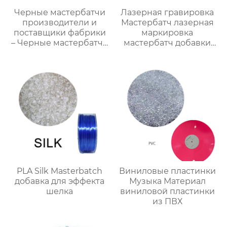
Черные мастербатчи
Лазерная гравировка
производители и
Мастербатч лазерная
поставщики фабрики
маркировка
– Черные мастербатчи
мастербатч добавки
на продажу
для ПЭ ПП АБС ТПУ ПС
ПК
PLA Silk Masterbatch
Виниловые пластинки
добавка для эффекта
Музыка Материал
шелка
виниловой пластинки
из ПВХ