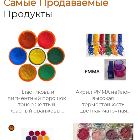
Самые Продаваемые
Продукты
Пластиковый
Акрил PMMA нейлон
пигментный порошок
высокая
тонер желтый
термостойкость
красный оранжевый
цветная маточная
зеленый фиолетовый
смесь хорошая
синий коричневый
окраска
цвет