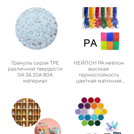
Гранулы сырья TPE
НЕЙЛОН PA нейлон
различной твердости
высокая
0A 3A 20A 80A
термостойкость
материал
цветная маточная
смесь хорошая
окраска