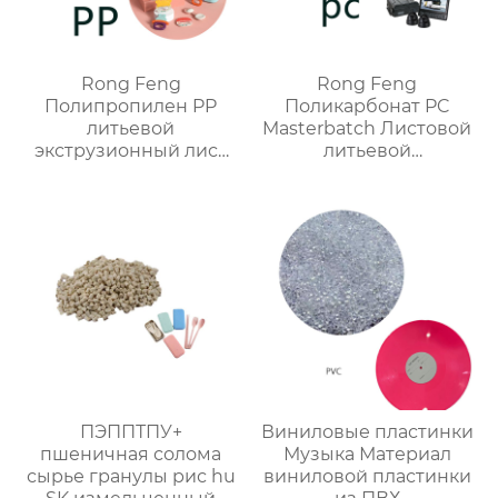
Rong Feng
Rong Feng
Полипропилен PP
Поликарбонат PC
литьевой
Masterbatch Листовой
экструзионный лист
литьевой
мастербатч
экструзионный
индивидуальный цвет
мастербэтч
ПЭППТПУ+
Виниловые пластинки
пшеничная солома
Музыка Материал
сырье гранулы рис hu
виниловой пластинки