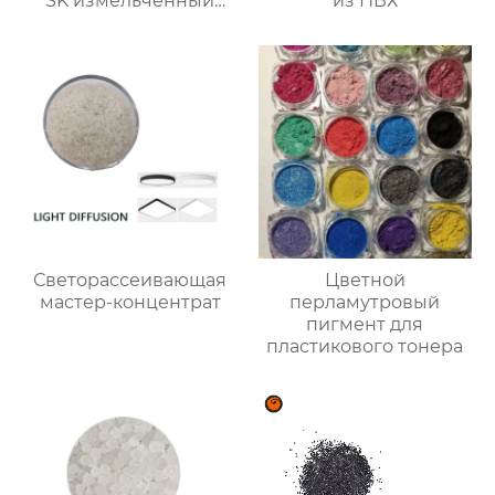
SK измельченный
из ПВХ
кокос зерновые
волокна древесное
Светорассеивающая
Цветной
мастер-концентрат
перламутровый
пигмент для
пластикового тонера