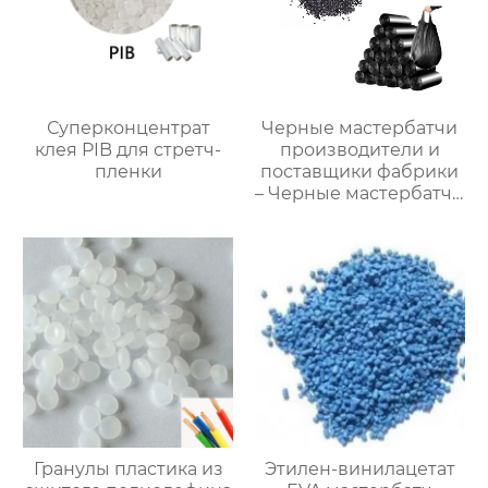
Суперконцентрат
Черные мастербатчи
клея PIB для стретч-
производители и
пленки
поставщики фабрики
– Черные мастербатчи
на продажу
Гранулы пластика из
Этилен-винилацетат