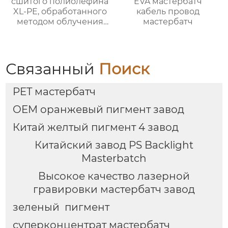
сшитого полиолефина
EVA мастербатч
XL-PE, обработанного
кабель провод
методом облучения
мастербатч
при температуре
150°C
Связанный
Поиск
PET мастербатч
OEM оранжевый пигмент завод
Китай желтый пигмент 4 завод
Китайский завод PS Backlight
Masterbatch
Высокое качество лазерной
гравировки мастербатч завод
зеленый пигмент
суперконцентрат мастербатч