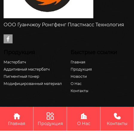
ООО Гуанчжоу Ронгфенг Пластмасс Технология

Продукция
Быстрые ссылки
Мастербатч
Главная
Аддитивный мастербатч
Продукция
Пигментный тонер
Новости
Модифицированный материал
О Hас
Контакты




Авторское право © ООО Гуанчжоу Ронгфенг Пластмасс
Технология
Главная
Продукция
О Нас
Контакты