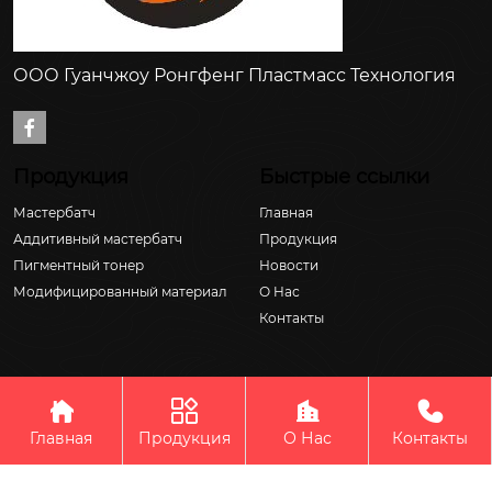
ООО Гуанчжоу Ронгфенг Пластмасс Технология

Продукция
Быстрые ссылки
Мастербатч
Главная
Аддитивный мастербатч
Продукция
Пигментный тонер
Новости
Модифицированный материал
О Hас
Контакты




Авторское право © ООО Гуанчжоу Ронгфенг Пластмасс
Технология
Главная
Продукция
О Нас
Контакты