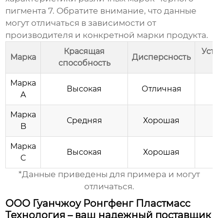
пигмента 7
. Обратите внимание, что данные
могут отличаться в зависимости от
производителя и конкретной марки продукта.
Красящая
Уст
Марка
Дисперсность
способность
Марка
Высокая
Отличная
О
A
Марка
Средняя
Хорошая
B
Марка
Высокая
Хорошая
О
C
*Данные приведены для примера и могут
отличаться.
ООО Гуанчжоу Ронгфенг Пластмасс
Технология – ваш надежный поставщик