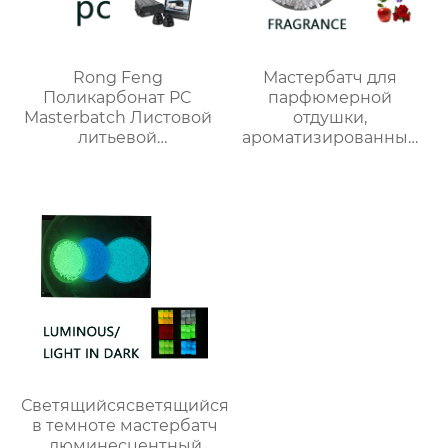
Rong Feng
Мастербатч для
Поликарбонат PC
парфюмерной
Masterbatch Листовой
отдушки,
литьевой
ароматизированный
экструзионный
мастербатч
мастербэтч
Светящийсясветящийся
в темноте мастербатч
люминесцентный