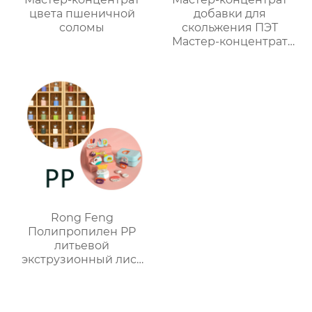
цвета пшеничной
добавки для
соломы
скольжения ПЭТ
Мастер-концентрат
антиблока ПЭТ
Rong Feng
Полипропилен PP
литьевой
экструзионный лист
мастербатч
индивидуальный цвет