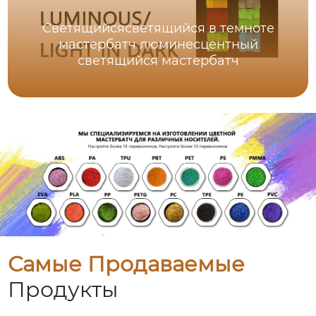
Светящийсясветящийся в темноте
мастербатч люминесцентный
светящийся мастербатч
Самые Продаваемые
Продукты