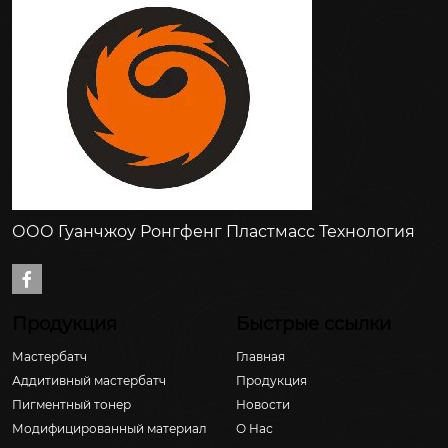
ООО Гуанчжоу Ронгфенг Пластмасс Технология

Продукция
Быстрые ссылки
Мастербатч
Главная
Аддитивный мастербатч
Продукция
Пигментный тонер
Новости
Модифицированный материал
О Hас