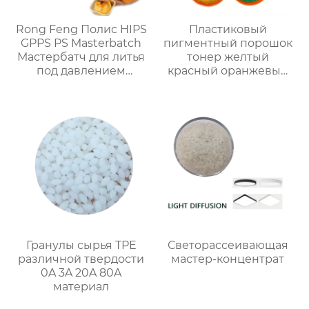
Rong Feng Полис HIPS
Пластиковый
GPPS PS Masterbatch
пигментный порошок
Мастербатч для литья
тонер желтый
под давлением
красный оранжевый
экструзионных листов
зеленый фиолетовый
синий коричневый
цвет
Гранулы сырья TPE
Светорассеивающая
различной твердости
мастер-концентрат
0A 3A 20A 80A
материал