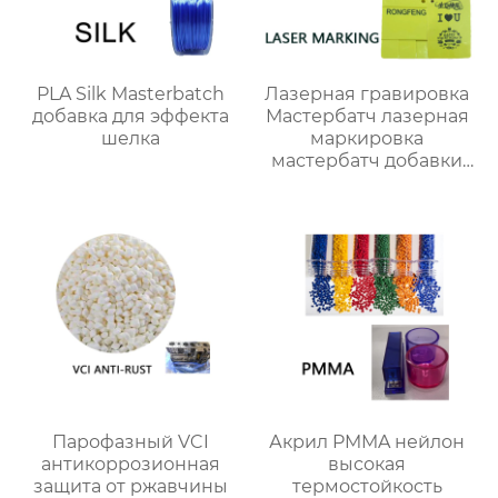
PLA Silk Masterbatch
Лазерная гравировка
добавка для эффекта
Мастербатч лазерная
шелка
маркировка
мастербатч добавки
для ПЭ ПП АБС ТПУ ПС
ПК
Парофазный VCI
Акрил PMMA нейлон
антикоррозионная
высокая
защита от ржавчины
термостойкость