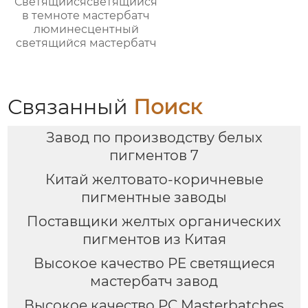
Светящийсясветящийся
в темноте мастербатч
люминесцентный
светящийся мастербатч
Связанный
Поиск
Завод по производству белых
пигментов 7
Китай желтовато-коричневые
пигментные заводы
Поставщики желтых органических
пигментов из Китая
Высокое качество PE светящиеся
мастербатч завод
Высокое качество PC Masterbatches