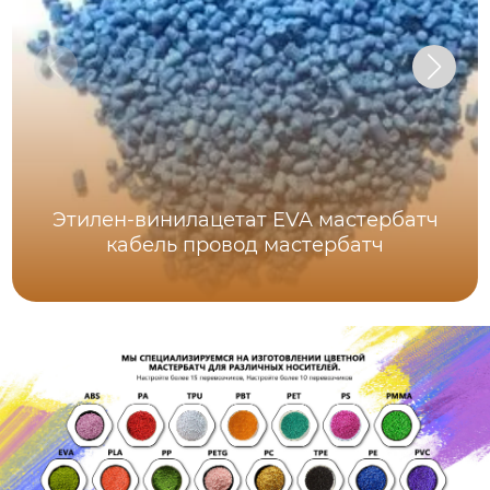
Этилен-винилацетат EVA мастербатч
кабель провод мастербатч