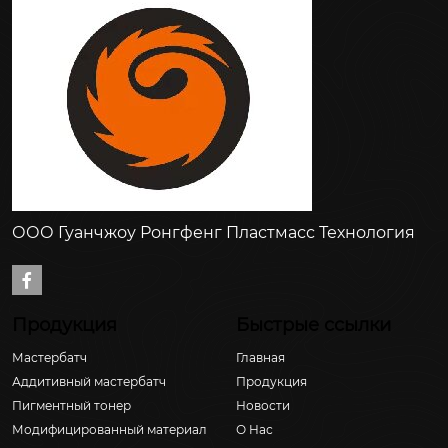
ООО Гуанчжоу Ронгфенг Пластмасс Технология

Продукция
Быстрые ссылки
Мастербатч
Главная
Аддитивный мастербатч
Продукция
Пигментный тонер
Новости
Модифицированный материал
О Hас