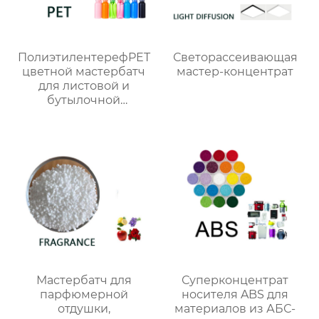
ПолиэтилентерефPET
Светорассеивающая
цветной мастербатч
мастер-концентрат
для листовой и
бутылочной
продукции
индивидуального
цвета
Мастербатч для
Суперконцентрат
парфюмерной
носителя ABS для
отдушки,
материалов из АБС-