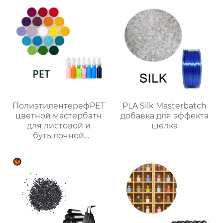
ПолиэтилентерефPET
PLA Silk Masterbatch
цветной мастербатч
добавка для эффекта
для листовой и
шелка
бутылочной
продукции
индивидуального
цвета