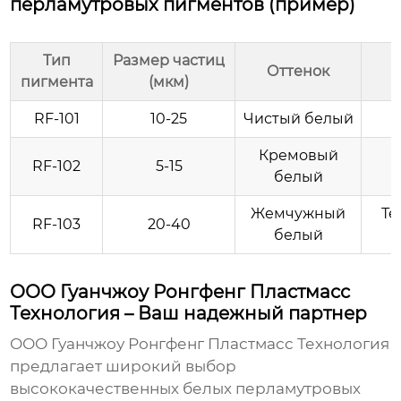
перламутровых пигментов (пример)
Тип
Размер частиц
Оттенок
пигмента
(мкм)
RF-101
10-25
Чистый белый
Кремовый
RF-102
5-15
белый
п
Жемчужный
Те
RF-103
20-40
белый
ООО Гуанчжоу Ронгфенг Пластмасс
Технология – Ваш надежный партнер
ООО Гуанчжоу Ронгфенг Пластмасс Технология
предлагает широкий выбор
высококачественных белых перламутровых