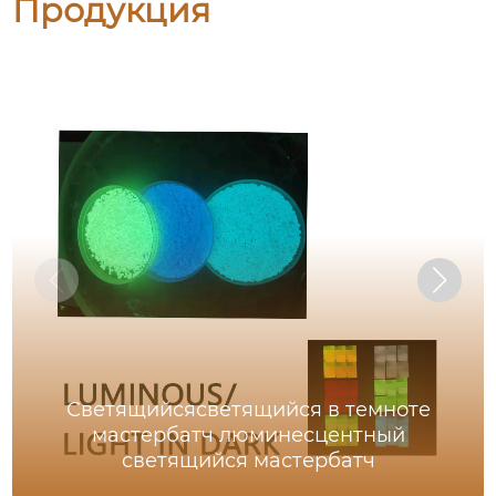
Продукция
Светящийсясветящийся в темноте
мастербатч люминесцентный
светящийся мастербатч