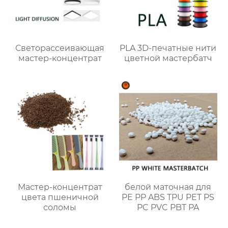
Светорассеивающая
PLA 3D-печатные нити
мастер-концентрат
цветной мастербатч
Мастер-концентрат
белой маточная для
цвета пшеничной
PE PP ABS TPU PET PS
соломы
PC PVC PBT PA