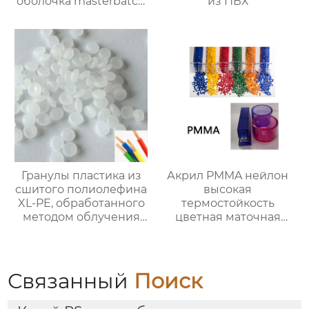
оболочка masterbatch
из ПВХ
цвет настройки
Гранулы пластика из
Акрил PMMA нейлон
сшитого полиолефина
высокая
XL-PE, обработанного
термостойкость
методом облучения
цветная маточная
при температуре
смесь хорошая
150°C
окраска
Связанный
Поиск