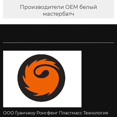
Производители OEM белый
мастербатч
ООО Гуанчжоу Ронгфенг Пластмасс Технология