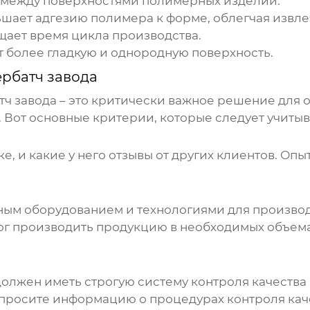
 между поверхностями полимерных изделий.
шает адгезию полимера к форме, облегчая извле
ает время цикла производства.
 более гладкую и однородную поверхность.
рбатч завода
тч завода
– это критически важное решение для 
 Вот основные критерии, которые следует учитыв
ке, и какие у него отзывы от других клиентов. Оп
нным оборудованием и технологиями для произво
мог производить продукцию в необходимых объема
олжен иметь строгую систему контроля качества н
апросите информацию о процедурах контроля каче