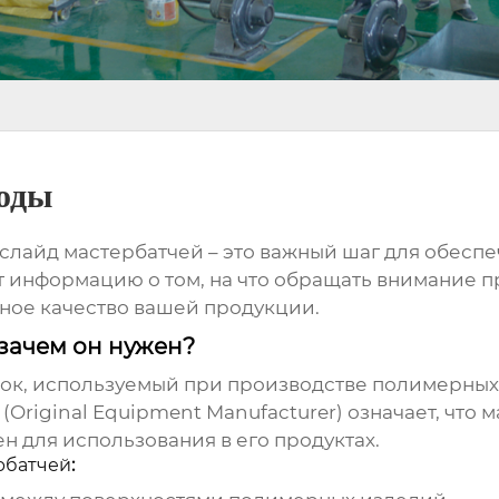
воды
слайд мастербатчей
– это важный шаг для обесп
т информацию о том, на что обращать внимание 
ьное качество вашей продукции.
зачем он нужен?
вок, используемый при производстве полимерных
(Original Equipment Manufacturer)
означает, что 
 для использования в его продуктах.
рбатчей
: