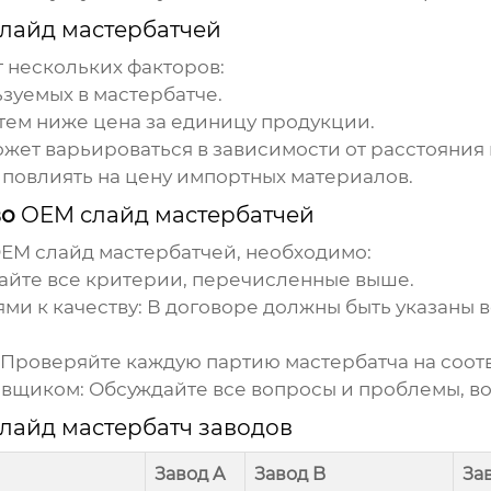
лайд мастербатчей
т нескольких факторов:
ьзуемых в мастербатче.
тем ниже цена за единицу продукции.
жет варьироваться в зависимости от расстояния 
 повлиять на цену импортных материалов.
во
OEM слайд мастербатчей
EM слайд мастербатчей
, необходимо:
айте все критерии, перечисленные выше.
ми к качеству:
В договоре должны быть указаны 
Проверяйте каждую партию мастербатча на соотв
авщиком:
Обсуждайте все вопросы и проблемы, в
лайд мастербатч заводов
Завод A
Завод B
За