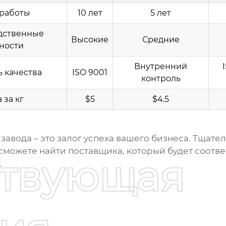
работы
10 лет
5 лет
дственные
Высокие
Средние
ности
Внутренний
 качества
ISO 9001
контроль
 за кг
$5
$4.5
 завода
– это залог успеха вашего бизнеса. Тщате
ы сможете найти поставщика, который будет соотв
ствующая
.