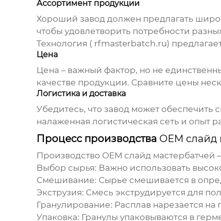
Ассортимент продукции
Хороший завод должен предлагать шир
чтобы удовлетворить потребности разны
Технология (
rfmasterbatch.ru
) предлагае
Цена
Цена – важный фактор, но не единственн
качестве продукции. Сравните цены неск
Логистика и доставка
Убедитесь, что завод может обеспечить 
налаженная логистическая сеть и опыт р
Процесс производства
OEM слайд 
Производство
OEM слайд мастербатчей
–
Выбор сырья:
Важно использовать высок
Смешивание:
Сырье смешивается в опред
Экструзия:
Смесь экструдируется для по
Гранулирование:
Расплав нарезается на 
Упаковка:
Гранулы упаковываются в герме