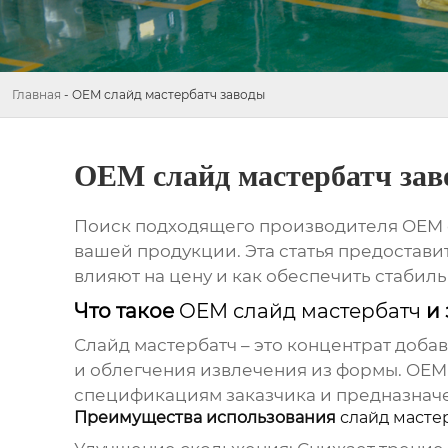
Главная
-
OEM слайд мастербатч заводы
OEM слайд мастербатч за
Поиск подходящего производителя
OEM 
вашей продукции. Эта статья предостави
влияют на цену и как обеспечить стабил
Что такое
OEM слайд мастербатч
и 
Слайд мастербатч
– это концентрат доба
и облегчения извлечения из формы.
OEM 
спецификациям заказчика и предназначен
Преимущества использования
слайд масте