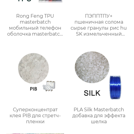
Rong Feng TPU
ПЭППТПУ+
masterbatch
пшеничная солома
мобильный телефон
сырье гранулы рис hu
оболочка masterbatch
SK измельченный
цвет настройки
кокос зерновые
волокна древесное
Суперконцентрат
PLA Silk Masterbatch
клея PIB для стретч-
добавка для эффекта
пленки
шелка