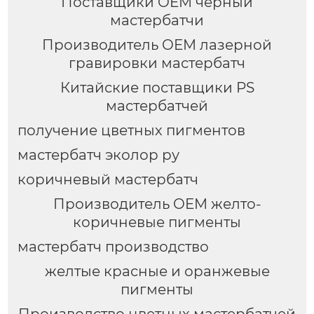
Поставщики OEM черный
мастербатчи
Производитель OEM лазерной
гравировки мастербатч
Китайские поставщики PS
мастербатчей
получение цветных пигментов
мастербатч эколор ру
коричневый мастербатч
Производитель OEM желто-
коричневые пигменты
мастербатч производство
желтые красные и оранжевые
пигменты
Производство цветных мастербатчей