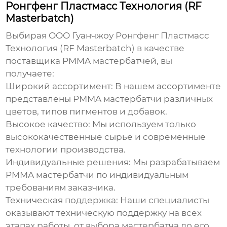
Ронгфенг Пластмасс Технология (RF
Masterbatch)
Выбирая ООО Гуанчжоу Ронгфенг Пластмасс
Технология (RF Masterbatch) в качестве
поставщика
PMMA мастербатчей
, вы
получаете:
Широкий ассортимент:
В нашем ассортименте
представлены
PMMA мастербатчи
различных
цветов, типов пигментов и добавок.
Высокое качество:
Мы используем только
высококачественные сырье и современные
технологии производства.
Индивидуальные решения:
Мы разрабатываем
PMMA мастербатчи
по индивидуальным
требованиям заказчика.
Техническая поддержка:
Наши специалисты
оказывают техническую поддержку на всех
этапах работы, от выбора мастербатча до его