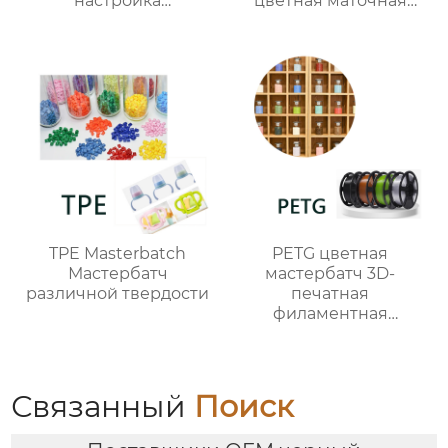
настройка
цветная маточная
мастербатча
смесь хорошая
окраска
TPE Masterbatch
PETG цветная
Мастербатч
мастербатч 3D-
различной твердости
печатная
филаментная
мастербатч
Связанный
Поиск