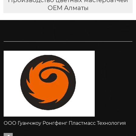
OEM Алматы
ООО Гуанчжоу Ронгфенг Пластмасс Технология