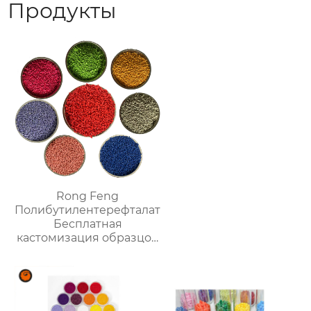
Продукты
Rong Feng
Полибутилентерефталат
Бесплатная
кастомизация образцов
мастербатча PBT