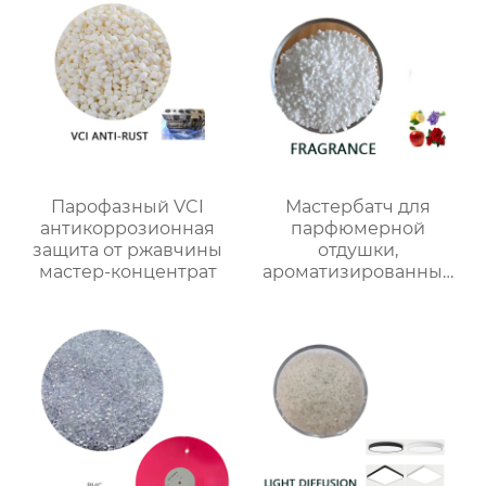
Парофазный VCI
Мастербатч для
антикоррозионная
парфюмерной
защита от ржавчины
отдушки,
мастер-концентрат
ароматизированный
мастербатч