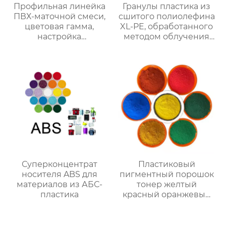
Профильная линейка
Гранулы пластика из
ПВХ-маточной смеси,
сшитого полиолефина
цветовая гамма,
XL-PE, обработанного
настройка
методом облучения
мастербатча
при температуре
150°C
Суперконцентрат
Пластиковый
носителя ABS для
пигментный порошок
материалов из АБС-
тонер желтый
пластика
красный оранжевый
зеленый фиолетовый
синий коричневый
цвет