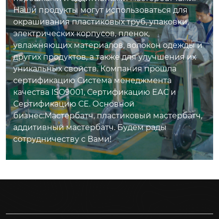
Наши продукты могут использоваться для
окрашивания пластиковых труб, упаковки,
электрических корпусов, пленок,
увлажняющих материалов, волокон одежды и
других продуктов, а также для улучшения их
уникальных свойств. Компания прошла
сертификацию Система менеджмента
качества ISO9001, Сертификацию ЕАС и
Сертификацию СЕ. Основной
бизнес:Мастербатч, пластиковый мастербатч,
аддитивный мастербатч. Будем рады
сотрудничеству с Вами!