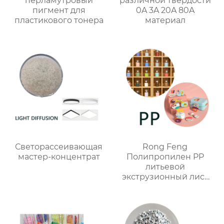
перламутровый
различной твердости
пигмент для
0A 3A 20A 80A
пластикового тонера
материал
Светорассеивающая
Rong Feng
мастер-концентрат
Полипропилен PP
литьевой
экструзионный лист
мастербатч
индивидуальный цвет