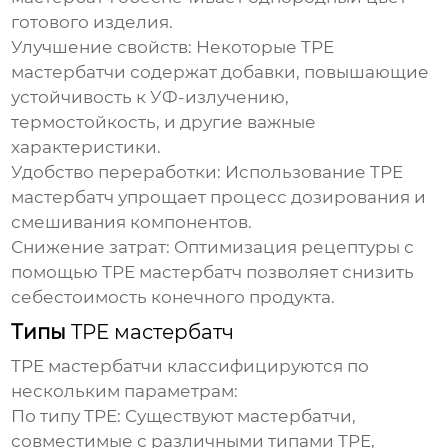
готового изделия.
Улучшение свойств:
Некоторые
TPE
мастербатчи
содержат добавки, повышающие
устойчивость к УФ-излучению,
термостойкость, и другие важные
характеристики.
Удобство переработки:
Использование
TPE
мастербатч
упрощает процесс дозирования и
смешивания компонентов.
Снижение затрат:
Оптимизация рецептуры с
помощью
TPE мастербатч
позволяет снизить
себестоимость конечного продукта.
Типы
TPE мастербатч
TPE мастербатчи
классифицируются по
нескольким параметрам:
По типу TPE:
Существуют мастербатчи,
совместимые с различными типами TPE,