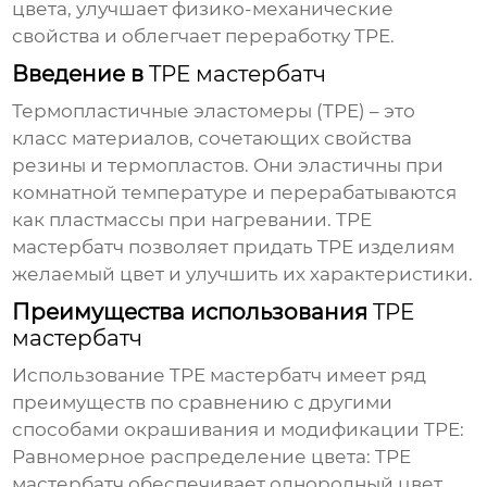
цвета, улучшает физико-механические
свойства и облегчает переработку TPE.
Введение в
TPE мастербатч
Термопластичные эластомеры (TPE) – это
класс материалов, сочетающих свойства
резины и термопластов. Они эластичны при
комнатной температуре и перерабатываются
как пластмассы при нагревании.
TPE
мастербатч
позволяет придать TPE изделиям
желаемый цвет и улучшить их характеристики.
Преимущества использования
TPE
мастербатч
Использование
TPE мастербатч
имеет ряд
преимуществ по сравнению с другими
способами окрашивания и модификации TPE:
Равномерное распределение цвета:
TPE
мастербатч
обеспечивает однородный цвет