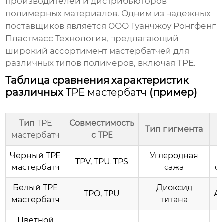
производителей и дистрибьюторов
полимерных материалов. Одним из надежных
поставщиков является
ООО Гуанчжоу Ронгфенг
Пластмасс Технология
, предлагающий
широкий ассортимент мастербатчей для
различных типов полимеров, включая TPE.
Таблица сравнения характеристик
различных
TPE мастербатч
(пример)
Тип
TPE
Совместимость
Тип пигмента
мастербатч
с TPE
Черный
TPE
Углеродная
TPV, TPU, TPS
мастербатч
сажа
с
Белый
TPE
Диоксид
TPO, TPU
А
мастербатч
титана
Цветной