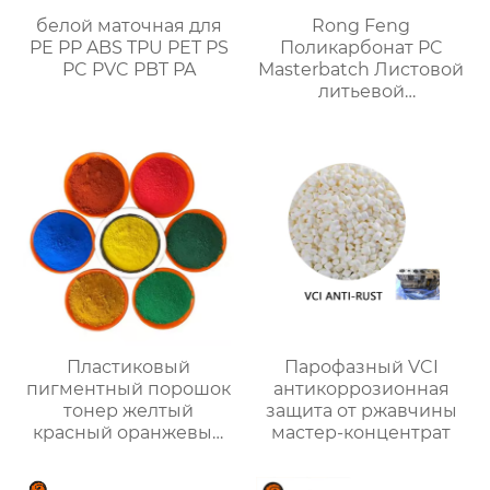
белой маточная для
Rong Feng
PE PP ABS TPU PET PS
Поликарбонат PC
PC PVC PBT PA
Masterbatch Листовой
литьевой
экструзионный
мастербэтч
Пластиковый
Парофазный VCI
пигментный порошок
антикоррозионная
тонер желтый
защита от ржавчины
красный оранжевый
мастер-концентрат
зеленый фиолетовый
синий коричневый