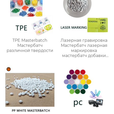
TPE Masterbatch
Лазерная гравировка
Мастербатч
Мастербатч лазерная
различной твердости
маркировка
мастербатч добавки
для ПЭ ПП АБС ТПУ ПС
ПК