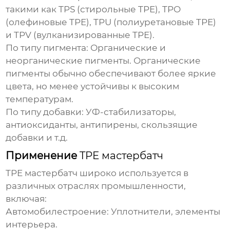
такими как TPS (стирольные TPE), TPO
(олефиновые TPE), TPU (полиуретановые TPE)
и TPV (вулканизированные TPE).
По типу пигмента:
Органические и
неорганические пигменты. Органические
пигменты обычно обеспечивают более яркие
цвета, но менее устойчивы к высоким
температурам.
По типу добавки:
УФ-стабилизаторы,
антиоксиданты, антипирены, скользящие
добавки и т.д.
Применение
TPE мастербатч
TPE мастербатч
широко используется в
различных отраслях промышленности,
включая:
Автомобилестроение:
Уплотнители, элементы
интерьера.